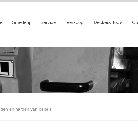
e
Smederij
Service
Verkoop
Deckers Tools
Co
den en harden van beitels