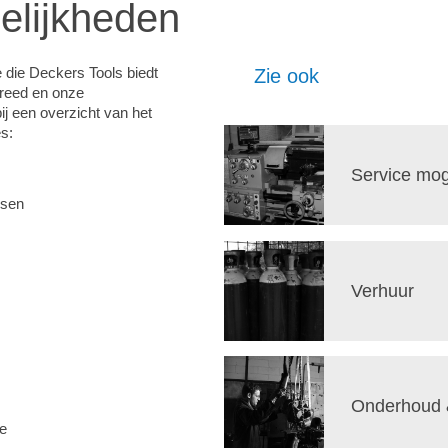
elijkheden
 die Deckers Tools biedt
Zie ook
breed en onze
ij een overzicht van het
s:
Service mog
ssen
Verhuur
Onderhoud &
e